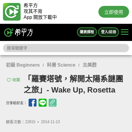
希平方
攻其不背
立即使用
App 開放下載中
購買課程
登入/註冊
初級 Beginners
科普 Science
北美腔
/
/
「羅賽塔號，解開太陽系謎團
收藏
之旅」- Wake Up, Rosetta
分享給好友：
觀看次數：22815 •
2014-11-13