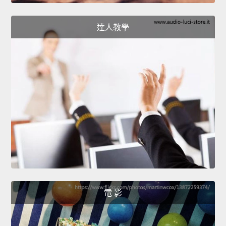
達人教學
電 影