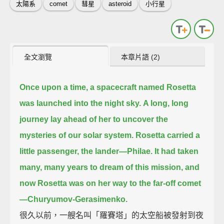
太陽系
comet
彗星
asteroid
小行星
全文瀏覽
本章片語 (2)
Once upon a time, a spacecraft named Rosetta
was launched into the night sky.
A long, long
journey lay ahead of her to uncover the
mysteries of our solar system.
Rosetta carried a
little passenger, the lander—Philae.
It had taken
many, many years to dream of this mission, and
now Rosetta was on her way to the far-off comet
—Churyumov-Gerasimenko.
很久以前，一艘名叫「羅賽塔」的太空船被發射到夜