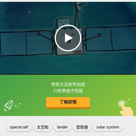
學英文沒有早知道
框選或點兩下字幕可以直接查字典喔！
只有學過才知道
了解詳情
英
中
收錄佳句
功能升級
spacecraft
太空船
lander
登陸器
solar system