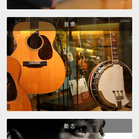
音 樂
勵 志