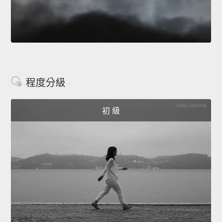
程度分級
初 級