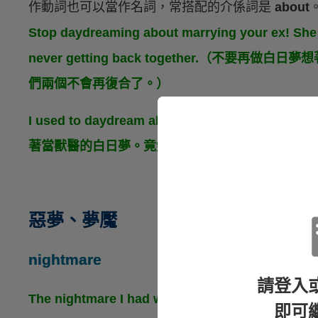
作動詞也可以當作名詞，常搭配的介係詞是
about
Stop daydreaming about marrying your ex! She
never getting back together.（不
們兩個不會再復合了。）
I used to daydream about being a vet. It's a
著當獸醫的白日夢。竟然能真的辦到實在很不可思
惡夢、夢魘
nightmare
請登入
The nightmare I had was really horrible. Though
即可