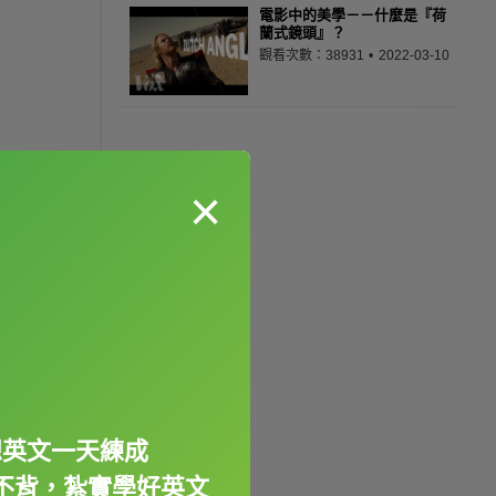
電影中的美學－－什麼是『荷
蘭式鏡頭』？
觀看次數：38931
2022-03-10
×
想英文一天練成
不背，紮實學好英文