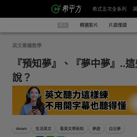
希式五次全系列
精選影片
片語俚語
英文
英文專欄教學
『預知夢』、『夢中夢』..
說？
dream
生活英文
看英文學新知
夢遊
白日夢