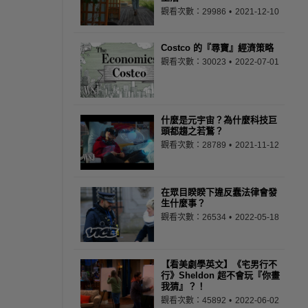
觀看次數：29986
2021-12-10
Costco 的『尋寶』經濟策略
觀看次數：30023
2022-07-01
什麼是元宇宙？為什麼科技巨
頭都趨之若鶩？
觀看次數：28789
2021-11-12
在眾目睽睽下違反蠢法律會發
生什麼事？
觀看次數：26534
2022-05-18
【看美劇學英文】《宅男行不
行》Sheldon 超不會玩『你畫
我猜』？！
觀看次數：45892
2022-06-02