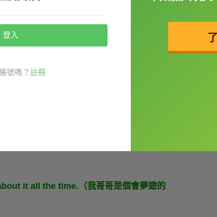
up.（我做的那個惡夢真的很恐怖。雖然我記不起來細節，但
登入
帳號嗎？
註冊
遊的人
」就是
sleepwalker
。
t's like.（你很常夢遊嗎？我想知道那是怎樣的情
ins about it all the time.（我哥哥是個會夢遊的