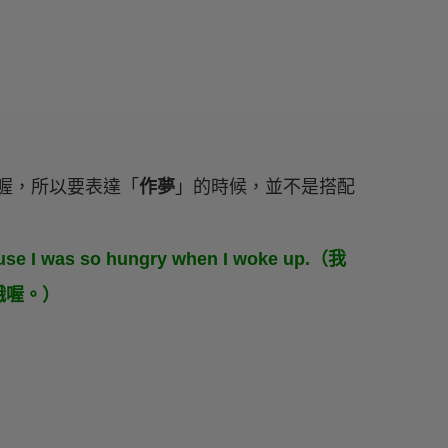
喔，所以要表達「
作夢
」的時候，並不是搭配
ecause I was so hungry when I woke up.（我
餓喔。）