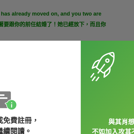
。
 has already moved on, and you two are
要再做白日夢想著要跟你的前任結婚了！她已經放下，而且你
mazing that I actually made it!（我以前就常做
議！）
或免費註冊，
與其肖
 I can't remember the details, I was
繼續閱讀。
不如加入攻其