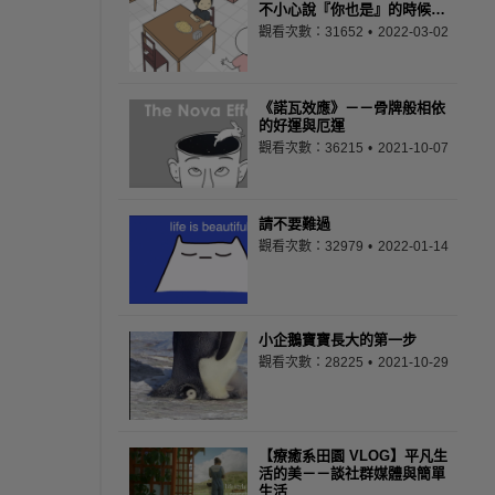
不小心說『你也是』的時候…
觀看次數：31652
2022-03-02
《諾瓦效應》－－骨牌般相依
的好運與厄運
觀看次數：36215
2021-10-07
請不要難過
觀看次數：32979
2022-01-14
小企鵝寶寶長大的第一步
觀看次數：28225
2021-10-29
【療癒系田園 VLOG】平凡生
活的美－－談社群媒體與簡單
生活