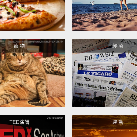
additi
for an
there'
into t
notice
寵 物
經 濟
ingred
有機也
來消毒
也代表
異常長
用、打
注意，
TED演講
運 動
So if 