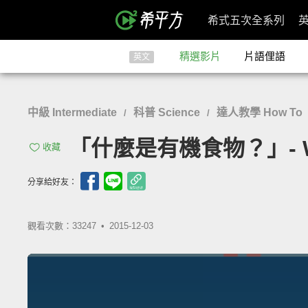
希式五次全系列
精選影片
片語俚語
英文
中級 Intermediate
科普 Science
達人教學 How To
/
/
「什麼是有機食物？」- What
收藏
分享給好友：
觀看次數：33247 •
2015-12-03