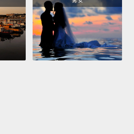
男 女
是 Epipheo 的約翰。訂閱這頻道－－你不會後悔的。還
們想在留言區了解：什麼是你認為買有機很重要的食
麼是沒什麼差別的食物？我們想聽聽你對那的看法。
next week we're talking with an MIT professor about
 lose weight.
He uses math to study weight loss.
's gonna be something you've never heard before.
around.
Peace out.
下週我們要和一位麻省理工學院的教授談減重。他利用
研究減重。這會是一件你前所未聞的事。別走開。再見