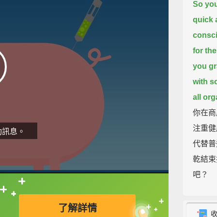
So you
quick 
consci
for the
you gr
with s
all org
你在商
注重健
動訊息。
代替普
乾結束
吧？
直接查字典喔！
Mm-h
了解詳情
嗯哼。