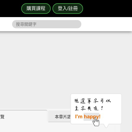
購買課程
登入/註冊
瀏覽
本章片語 (4)