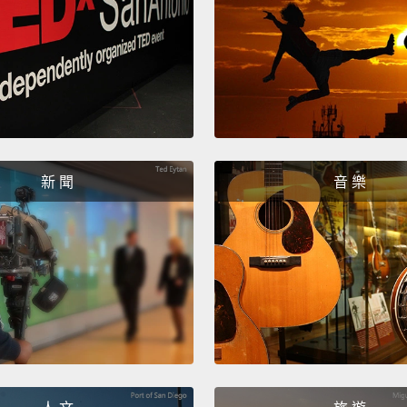
just e
avoid 
organi
pronou
holdin
所以如
的，那
新 聞
音 樂
括有機
手裡拿
Hey, t
channe
comme
organi
hear y