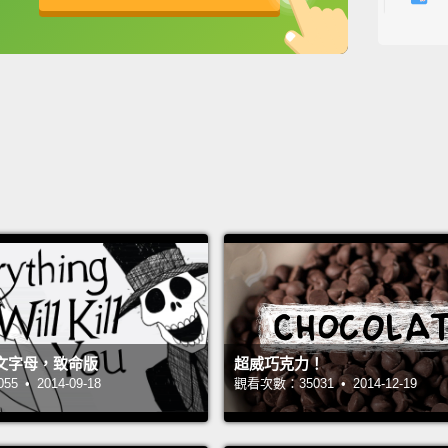
英
中
免費功能
功能升級
Well...
這個嘛
Huh?
嗄？
You se
label 
to do 
really
prepar
文字母，致命版
超威巧克力！
你知道
 • 2014-09-18
觀看次數：35031 • 2014-12-19
或好，
釋了原