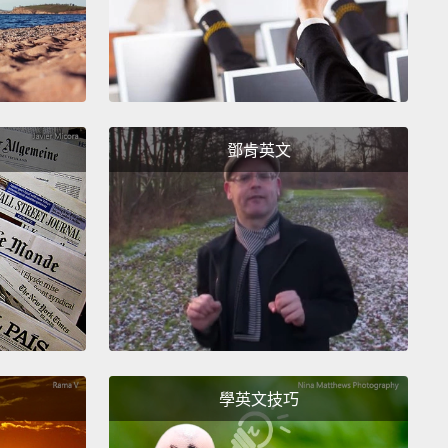
ves
that some foods have to make them stay fresh
 unnatural amount of time.
And if it's meat, that
s no routine use of antibiotics or hormones pumped
he animals.
And all this stuff is really important.
But
, organic doesn't necessarily mean that the
鄧肯英文
ients are nutritious.
代表沒有東西被暴露在輻射線下，有些製造商就這樣做
食物。還有沒有工業溶劑被用來清洗東西。此外，有機
不能有化學食品添加劑，一些食物內所含有、讓它們能
時間保鮮的那種添加劑。如果是肉類的話，不含經常使
進動物體內的抗生素或荷爾蒙。這全部都很重要。不過
有機不見得代表那些原料是有營養的。
學英文技巧
you care about healthy foods,
it's more important to