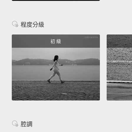
程度分級
初 級
腔調