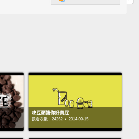
not always.
...不總是這樣。
e, while 45 percent of Americans think the organic
means healthy or good,
organic really has nothing
with how nutritious the food is for you.
Organic
 just defines how the ingredients were created,
ed, or raised.
Let me explain.
吃豆類讓你好臭屁
，儘管百分之四十五的美國人以為有機標示就代表健康
觀看次數：24262 • 2014-09-15
有機其實真的和食物對你有多營養無關。有機真的只解
料是如何製造、準備或培養出來的。讓我來說明。