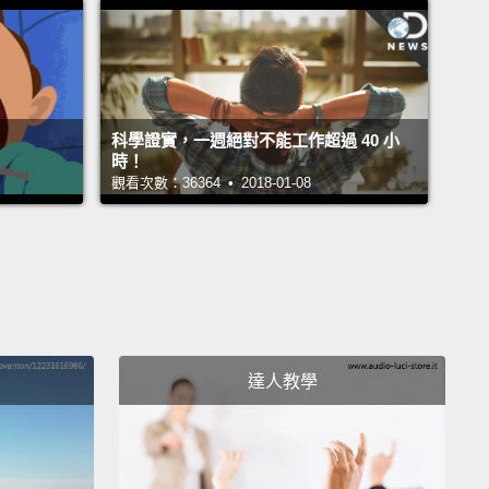
c means that there aren't any genetically modified
ients.
Also, organic means that no chemicals were
o kill bugs and weeds,
and that all pesticides are
科學證實，一週絕對不能工作超過 40 小
l instead of synthetic.
And...organic means nothing
時！
rtilized with sewage sludge.
Yeah, sewage sludge...
觀看次數：36364 • 2018-01-08
表沒有任何基改原料。還有，有機也代表沒有任何化學
用來殺蟲和除草，然後所有殺蟲劑都是天然而非人工
且...有機代表沒有任何東西是用汙泥來施肥的。沒錯，
c also means that nothing was exposed to
達人教學
on,
which some manufacturers do to sterilize food.
at no industrial solvents were used to clean things
so, organic means there could be no chemical food