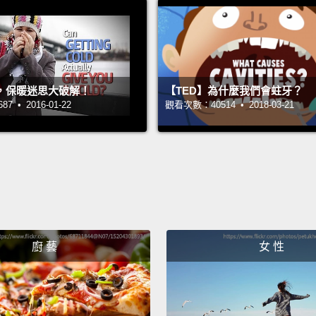
Organi
ingred
used t
，保暖迷思大破解！
【TED】為什麼我們會蛀牙？
natura
 • 2016-01-22
觀看次數：40514 • 2018-03-21
was fe
有機代
製品被
的。而
汙泥...
Organi
廚 藝
女 性
radiati
And th
up.
Al