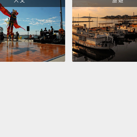
人 文
旅 遊
嘿，我
有，我
物，什
Also, 
how to
And it
Stick 
另外，
數學來
啦。