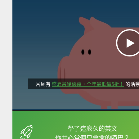
片尾有
盛夏最後優惠，全年最低價5折！
的活
框選或點兩下字幕可以
學了這麼久的英文
你甘心當個只會念的啞巴？