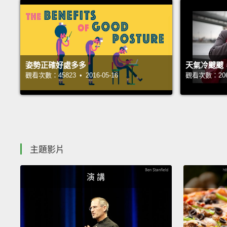
姿勢正確好處多多
天氣冷颼颼
觀看次數：45823 • 2016-05-16
觀看次數：20687
主題影片
演 講