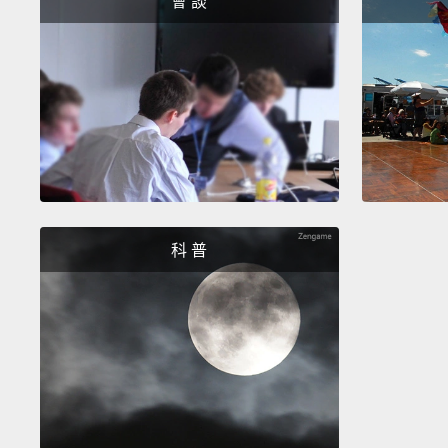
會 談
科 普