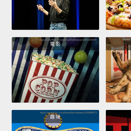
電 影
趣 味