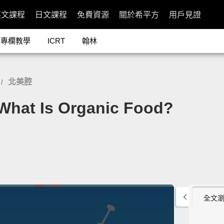
英文課程
日文課程
免費資源
關於希平方
用戶見證
專欄教學
ICRT
翰林
北美腔
/
 Is Organic Food?
全文