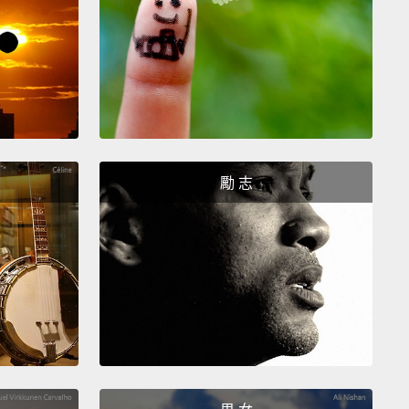
at whole foods, mostly fruits and vegetables,
and
package-like substances.
And yeah, that includes
c Cheesy Mac.
And here's a really big tip:
If you can
nce all the ingredients in a package you're
g,
then you're on the right track.
果你注重健康食物，只吃純天然的健康食物是更重要
大多是水果和蔬菜，並避免盒裝那種物品。對，那就包
勵 志
起司通心粉。這裡是非常重要的一招：如果你可以念出
的包裝上的所有成分，那你就買對了。
his is John from Epipheo.
Subscribe yourself to the
l—you won't regret it.
Also, we wanna know in the
nts:
What foods do you think are important to buy
c and which ones don't really matter?
We'd love to
our thoughts on that.