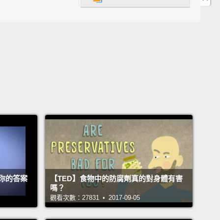
花較長時間才會變質。但結果是，讓液態脂肪變固體使
你的動脈有害，就和飽和脂肪一樣。反式脂肪提高有害
，膽固醇接著使你的動脈硬化並堵塞，導致心臟病發作
風。
BC News fans! Thanks for checking out our
be channel.
Subscribe by clicking on that button
ere,
and then click in any of the videos over here
ch the latest interviews, show highlights, and digital
ives.
Thanks for watching.
BC 新聞台的粉絲們!感謝您來看我們的 YouTube 頻道。
你的答案
【TED】食物中的防腐劑真的對身體有害
方這按鈕訂閱，接著點選這邊任何一部影片，以收看最
嗎？
談、節目精彩片段以及數位獨家影片。謝謝收看。
觀看次數：27831 • 2017-09-05