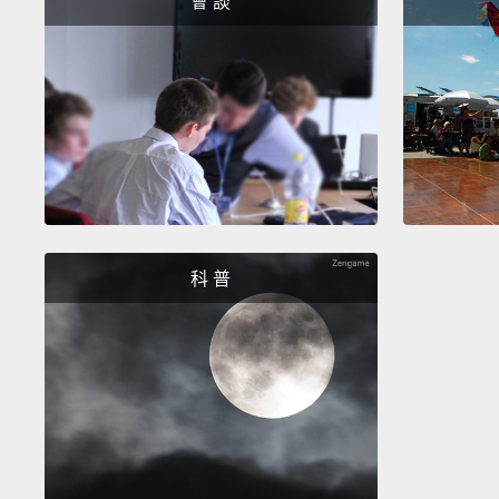
會 談
科 普