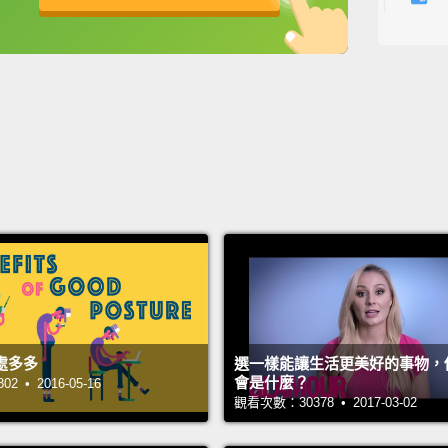
們也要
英
中
免費功能
功能升級
它們對
膽固醇
以及中
Hey, N
YouTu
down h
to wat
exclus
嘿，N
處多多
選一樣能讓生活更美好的事物，
點選下
會是什麼？
 • 2016-05-16
新的訪
觀看次數：30378 • 2017-03-02