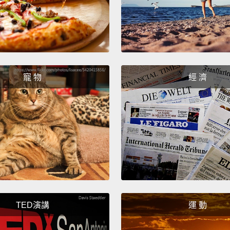
寵 物
經 濟
TED演講
運 動