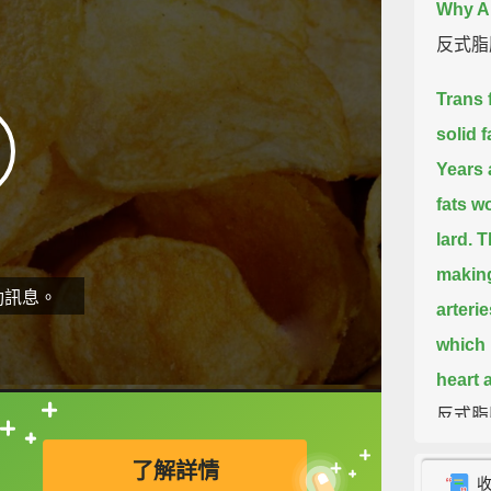
Why Ar
反式脂
Trans 
solid f
Years 
fats
wo
lard.
T
making
動訊息。
arterie
which 
heart 
反式脂
直接查字典喔！
豆或玉
了解詳情
些人工