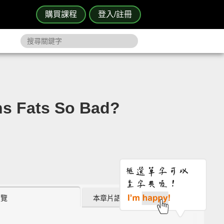
購買課程
登入/註冊
ats So Bad?
瀏覽
本章片語 (0)