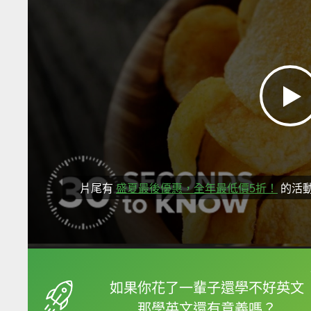
片尾有
盛夏最後優惠，全年最低價5折！
的活
框選或點兩下字幕可以
如果你花了一輩子還學不好英文
那學英文還有意義嗎？