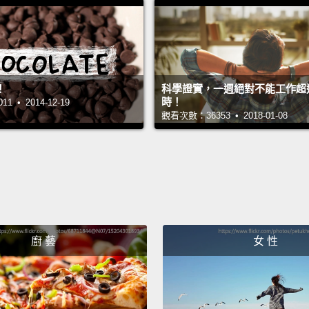
！
科學證實，一週絕對不能工作超過 
時！
 • 2014-12-19
觀看次數：36353 • 2018-01-08
廚 藝
女 性