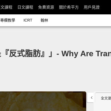
英文課程
日文課程
免費資源
關於希平方
用戶見證
專欄教學
ICRT
翰林
肪』」- Why Are Trans F
全文