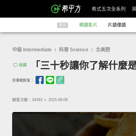
希式五次全系列
精選影片
片語俚語
英文
中級 Intermediate
科普 Science
北美腔
/
/
「三十秒讓你了解什麼是『反式脂
收藏
分享給好友：
觀看次數：34383 •
2015-09-08