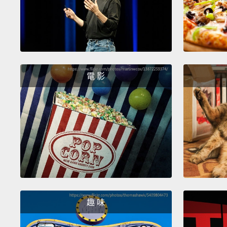
電 影
趣 味