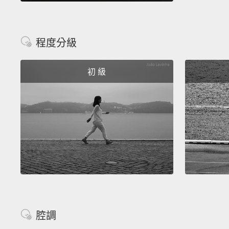
程度分級
初 級
腔調