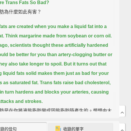
e Trans Fats So Bad?
肪為什麼如此有害？
fats are created when you make a liquid fat into a
at.
Think margarine made from soybean or corn oil.
ago, scientists thought these artificially hardened
uld be better for you than artery-clogging butter or
hey also take longer to spoil.
But it turns out that
 liquid fats solid makes them just as bad for your
s as saturated fat.
Trans fats raise bad cholesterol,
in turn hardens and blocks your arteries, causing
attacks and strokes.
肪是在你將液態脂肪變成固態脂肪時產生的。想想由大
米油製成的人造奶油。幾年前，科學家認為對你來說這
收錄的佳句
收錄的單字
硬化的脂肪會比阻塞動脈的奶油或豬油還來得健康。它