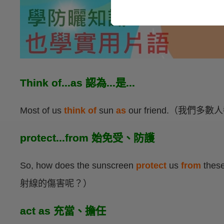
Think of...as 認為...是...
Most of us
think of
sun
as
our friend.（我
protect...from 始免受、防護
So, how does the sunscreen
protect
us
from
the
射線的傷害呢？）
act as 充當、擔任