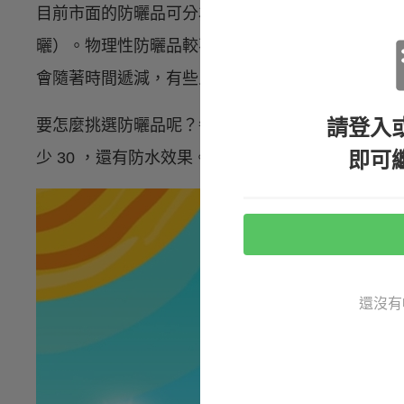
目前市面的防曬品可分為兩種：physical blocker（物
曬）。物理性防曬品較不易塗抹在肌膚上，但效果
會隨著時間遞減，有些人甚至會有過敏反應。
請登入
要怎麼挑選防曬品呢？每個人偏好的種類不同，但
即可
少 30 ，還有防水效果。今年夏天，記得好好擦過
還沒有