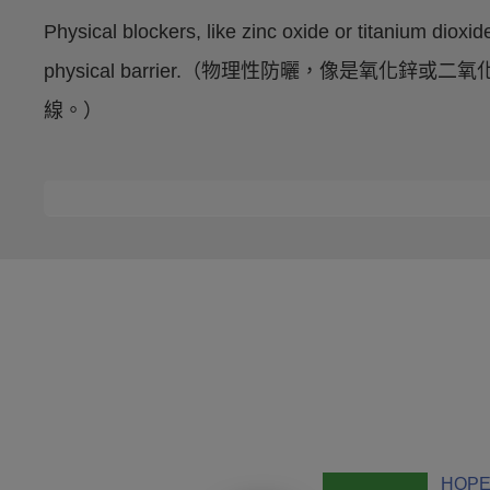
Physical blockers, like zinc oxide or titanium dioxid
physical barrier.（物理性防曬，像是氧化
線。）
HOPE