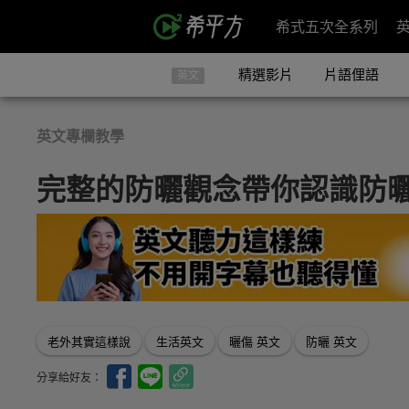
希式五次全系列
精選影片
片語俚語
英文
英文專欄教學
完整的防曬觀念帶你認識防
老外其實這樣說
生活英文
曬傷 英文
防曬 英文
分享給好友：