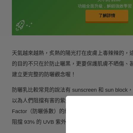
天氣越來越熱，炙熱的陽光打在皮膚上毒辣辣的，
的目的不只在於防止曬黑，更要保護肌膚不晒傷、
建立更完整的防曬觀念喔！
防曬乳比較常見的說法有 sunscreen 和 sun 
以為人們阻擋有害的紫外線，保護皮膚。在防曬品上常見的 SP
Factor（防曬係數）的縮寫，指的是防曬品抵抗紫外
阻擋 93% 的 UVB 紫外線；而 SPF 30 的產品則可