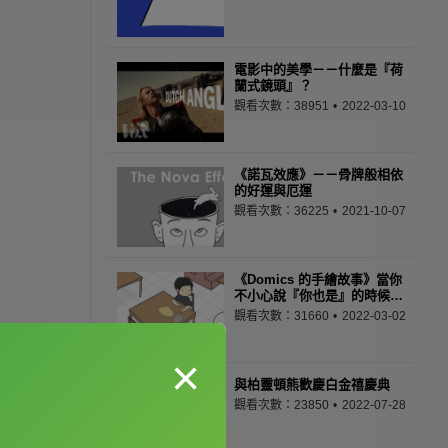
電影中的美學－－什麼是『荷
蘭式鏡頭』？
觀看次數：38951
2022-03-10
《諾瓦效應》－－骨牌般相依
的好運與厄運
觀看次數：36225
2021-10-07
《Domics 的手繪故事》當你
不小心說『你也是』的時候…
觀看次數：31660
2022-03-02
×
與柏靈頓熊歡慶白金禧慶典
觀看次數：23850
2022-07-28