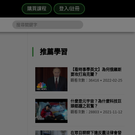
購買課程
登入/註冊
推薦學習
【看時事學英文】為何俄羅斯
要攻打烏克蘭？
觀看次數：36416
2022-02-25
什麼是元宇宙？為什麼科技巨
頭都趨之若鶩？
觀看次數：28803
2021-11-12
在眾目睽睽下違反蠢法律會發