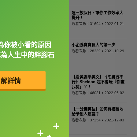
週三放假日，讓你工作效率大
提升！
觀看次數：31694
2022-01-21
為你被小看的原因
小企鵝寶寶長大的第一步
觀看次數：28239
2021-10-29
成為人生中的絆腳石
【看美劇學英文】《宅男行不
了解詳情
行》Sheldon 超不會玩『你畫
我猜』？！
觀看次數：46031
2022-06-02
【一分鐘英語】如何有禮貌地
給予他人建議？
觀看次數：37254
2021-12-03