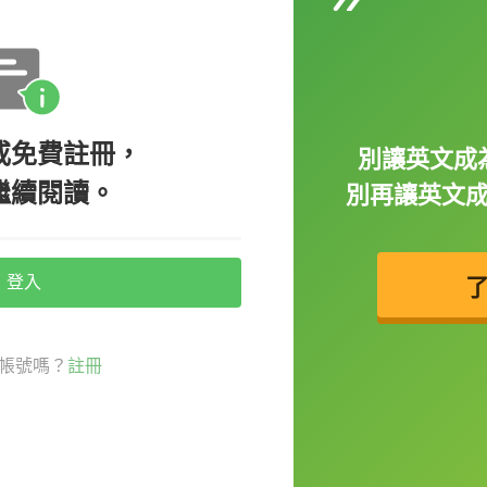
理性防曬）和 chemical blocker（化學性防
較持久；而化學系防曬品雖較好塗抹，但效果
或免費註冊，
可以找找以下特性：廣效性防曬、防曬係數至
別讓英文成
繼續閱讀。
防曬再享受陽光喔！
別再讓英文
登入
帳號嗎？
註冊