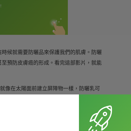
這時候就需要防曬品來保護我們的肌膚。防曬
甚至預防皮膚癌的形成。看完這部影片，就能
block，就像在太陽面前建立屏障物一樣，防曬乳可
F 字樣是 Sunburn Protection
線的能力，例如 SPF 15 的防曬品，便可以
以阻擋高達 97% 的 UVB。