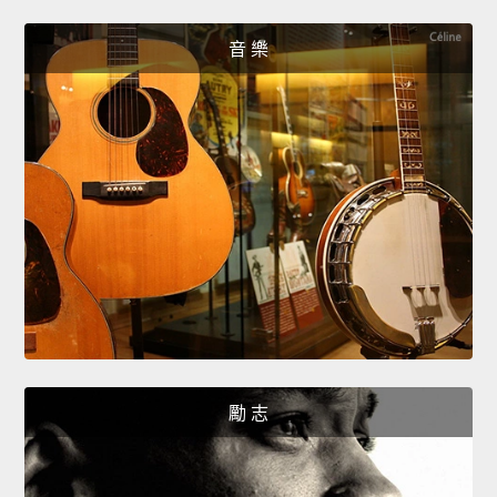
音 樂
勵 志