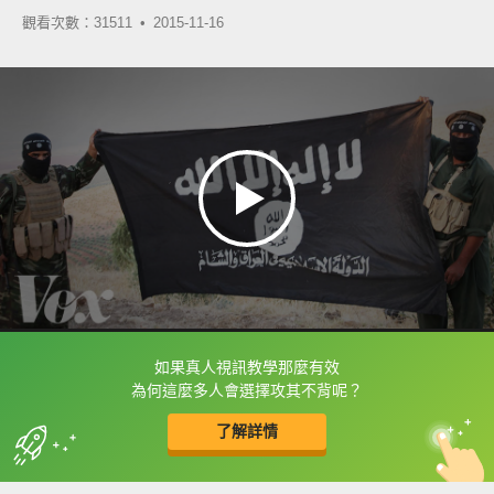
觀看次數：31511 •
2015-11-16
如果真人視訊教學那麼有效
框選或點兩下字幕可以直接查字典喔！
為何這麼多人會選擇攻其不背呢？
了解詳情
英
中
收錄佳句
功能升級