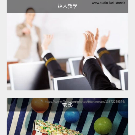
達人教學
電 影