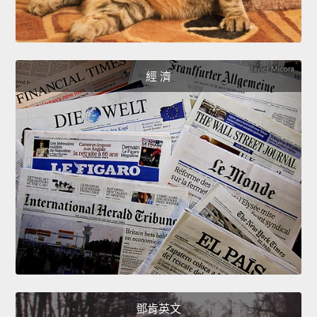
經 濟
鄧肯英文