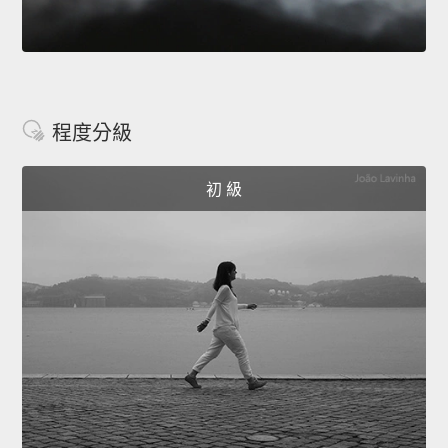
程度分級
初 級