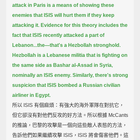
attack in Paris is a means of showing these
enemies
that ISIS will hurt them if they keep
attacking it.
Evidence for this theory includes the
fact that ISIS recently attacked a part of
Lebanon...
the—that's a Hezbollah stronghold.
Hezbollah is a Lebanese militia that is fighting on
the same side as Bashar al-Assad in Syria,
nominally an ISIS enemy.
Similarly, there's strong
suspicion that ISIS bombed a Russian civilian
airliner in Egypt.
所以 ISIS 有個麻煩：有強大的海外軍隊在對抗它，
但它卻沒有對他們反攻的好方法。所以根據 McCants
的推論，巴黎的攻擊是一個向這些敵人表態的方法，
告訴他們如果繼續攻擊 ISIS，ISIS 將會傷害他們。這