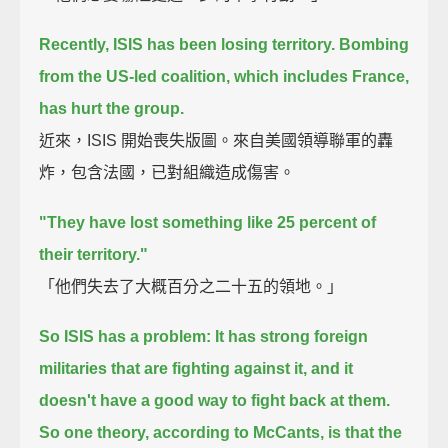
Recently, ISIS has been losing territory.
Bombing
from the US-led coalition, which includes France,
has hurt the group.
近來，ISIS 開始喪失版圖。來自美國領導聯軍的轟
炸，包含法國，已對組織造成傷害。
"They have lost something like 25 percent of
their territory."
「他們失去了大概百分之二十五的領地。」
So ISIS has a problem: It has strong foreign
militaries that are fighting against it,
and it
doesn't have a good way to fight back at them.
So one theory, according to McCants, is that the