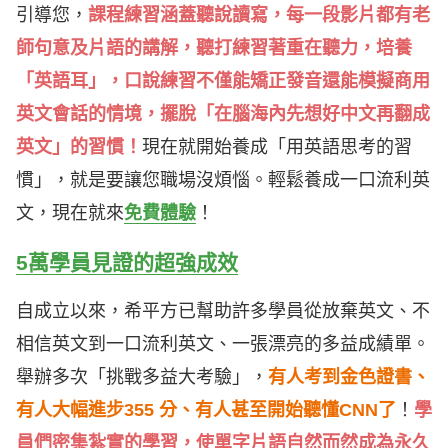
引導您，
課程練習涵蓋聽說讀寫，每一段影片都有老
師句意及片語的講解，聽打練習著重在聽力，培養
「英語耳」，口說練習不僅能矯正發音還能模擬商用
英文會話的情境，擺脫「在腦海內先想好中文再翻成
英文」的習慣！
現在就開始養成「用英語思考的習
慣」，就是要讓您職場沒煩惱。輕鬆養成一口流利英
文，現在就來
免費體驗
！
5萬學員見證的超強成效
自成立以來，希平方已幫助許多學員從放棄英文、不
相信英文到一口流利英文、一張漂亮的多益成績單。
舉辦多次「挑戰多益大考驗」，
有人考到金色證書、
有人大幅進步355 分、有人甚至開始聽懂CNN了
！
學
員們密集紮實的學習，使單字片語自然而然成為永久