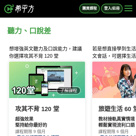
購買課程
登入/註冊
聽力、口說差
想增強英文聽力及口說能力，建議
若是想直接學到生活
你選擇攻其不背 120 堂
文會話，可選擇生活
了解課程
攻其不背 120 堂
旅遊生活 60 
超強效果
教材接軌真實情境
堅持給你最好的
輕鬆實現流利口語
課程期限
9 個月
課程期限
6 個月