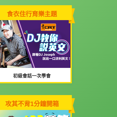
食衣住行育樂主題
初級會話一次學會
攻其不背1分鐘開箱