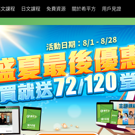
英文課程
日文課程
免費資源
關於希平方
用戶見證
購買【
】輸入下方專屬優惠序號即享優惠！
15
此優惠券剩
天
可以使用。
前往優惠序號