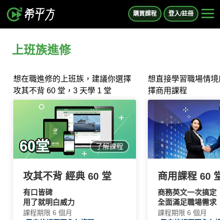
購買課程
登入/註冊
上班族進修
想在職進修的上班族，建議你選擇
想直接學習職場情境
攻其不背 60 堂，3 天學 1 堂
擇商用課程
了解課程
攻其不背 經典 60 堂
商用課程 60 
有口皆碑
商務英文一次搞定
用了就明白威力
全面滿足職場需求
課程期限
6 個月
課程期限
6 個月