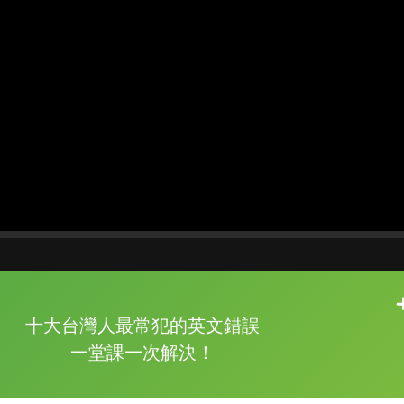
片尾有
攻其不背
十大台灣人最常犯的英文錯誤
的品牌故事
一堂課一次解決！