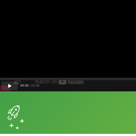
00
:
00
/
03
:
49