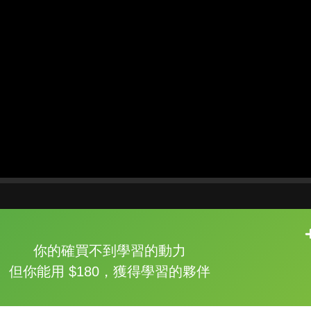
片尾有
攻其不背
你的確買不到學習的動力
的品牌故事
但你能用 $180，獲得學習的夥伴