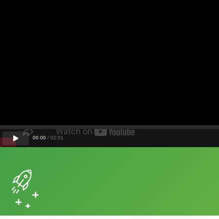
00
:
00
/
02
:
51