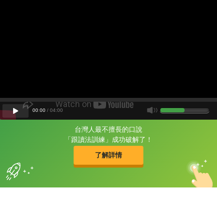
00
:
00
/
04
:
00
台灣人最不擅長的口說
片尾有
攻其不背
「跟讀法訓練」成功破解了！
的品牌故事
了解詳情