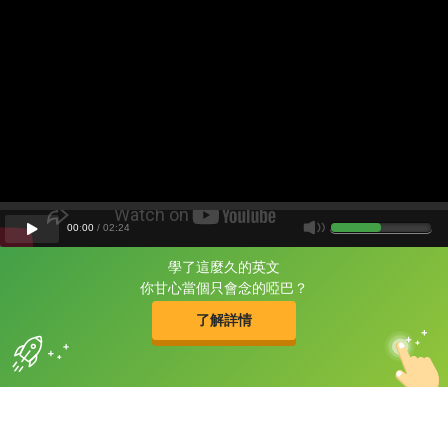
00
:
00
/
02
:
24
學了這麼久的英文
片尾有
攻其不背
你甘心當個只會念的啞巴？
的品牌故事
了解詳情