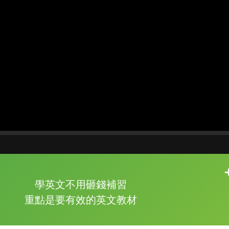
片尾有
攻其不背
學英文不用砸錢補習
的品牌故事
重點是要有效的英文教材