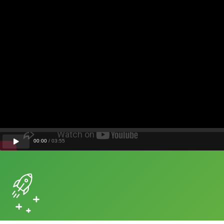
00
:
00
/
03
:
55