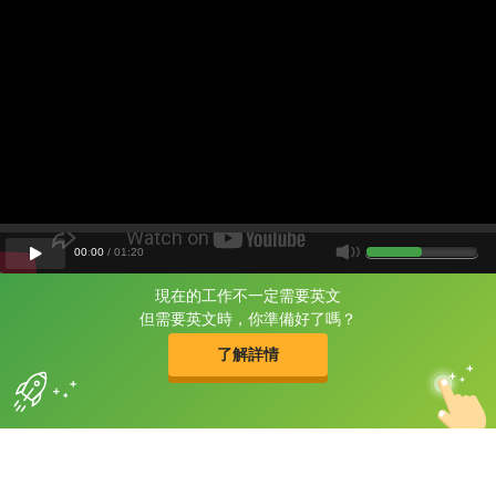
00
:
00
/
01
:
20
現在的工作不一定需要英文
片尾有
攻其不背
但需要英文時，你準備好了嗎？
的品牌故事
了解詳情