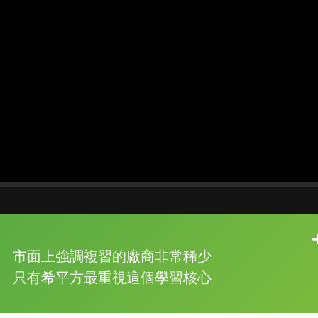
片尾有
攻其不背
市面上強調複習的廠商非常稀少
的品牌故事
只有希平方最重視這個學習核心