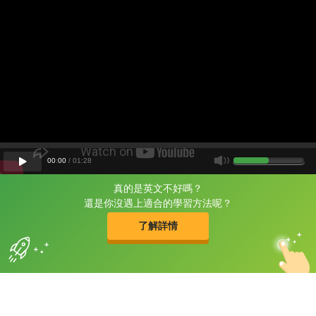
00
:
00
/
01
:
28
真的是英文不好嗎？
片尾有
攻其不背
還是你沒遇上適合的學習方法呢？
的品牌故事
了解詳情