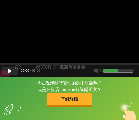
00
:
00
/
03
:
06
常在過海關時害怕的說不出話嗎？
片尾有
攻其不背
或是在飯店check in時講錯英文？
的品牌故事
了解詳情