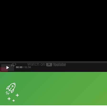
00
:
00
/
01
:
50