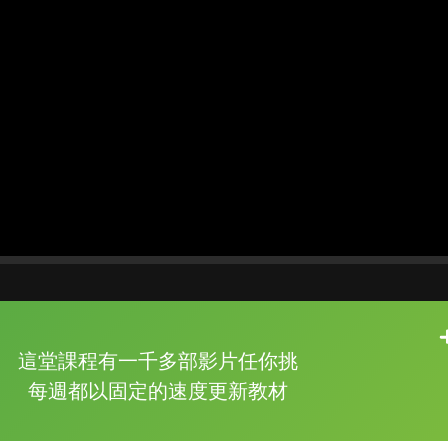
片尾有
攻其不背
這堂課程有一千多部影片任你挑
的品牌故事
每週都以固定的速度更新教材