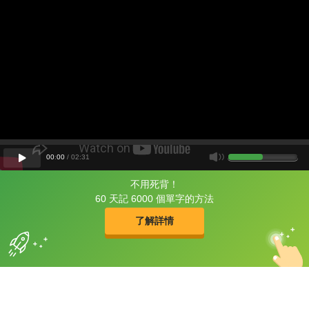
00
:
00
/
02
:
31
不用死背！
片尾有
攻其不背
60 天記 6000 個單字的方法
的品牌故事
了解詳情