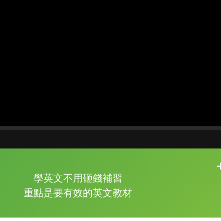
片尾有
攻其不背
學英文不用砸錢補習
的品牌故事
重點是要有效的英文教材