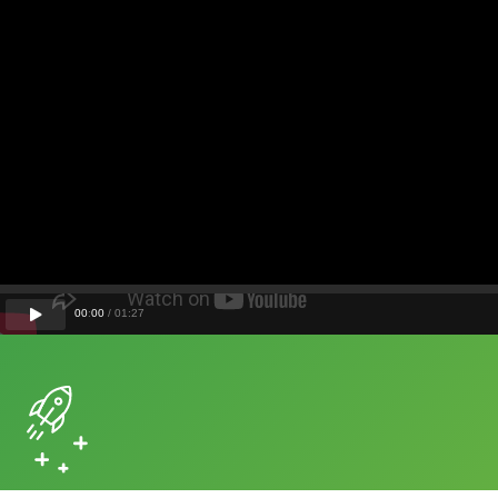
00
:
00
/
01
:
27