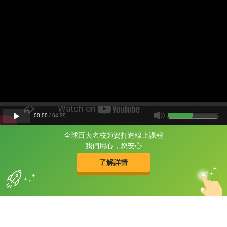
00
:
00
/
04
:
39
全球百大名校師資打造線上課程
片尾有
攻其不背
我們用心，您安心
的品牌故事
了解詳情