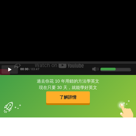
00
:
00
/
03
:
47
過去你花 10 年用錯的方法學英文
片尾有
攻其不背
現在只要 30 天，就能學好英文
的品牌故事
了解詳情