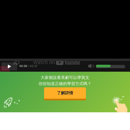
00
:
00
/
02
:
37
大家都說看美劇可以學英文
片尾有
攻其不背
但你知道正確的學習方式嗎？
的品牌故事
了解詳情