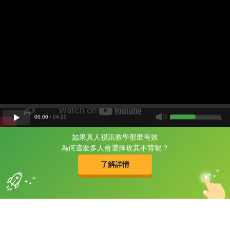
00
:
00
/
04
:
20
如果真人視訊教學那麼有效
片尾有
攻其不背
為何這麼多人會選擇攻其不背呢？
的品牌故事
了解詳情