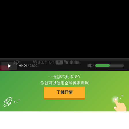
00
:
00
/
02
:
09
一堂課不到 $180
片尾有
攻其不背
你就可以使用全球獨家專利
的品牌故事
了解詳情