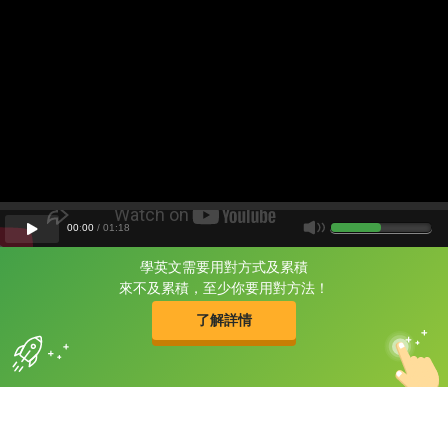
00
:
00
/
01
:
18
學英文需要用對方式及累積
片尾有
攻其不背
來不及累積，至少你要用對方法！
的品牌故事
了解詳情