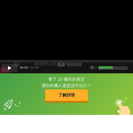
00
:
00
/
04
:
39
學了 10 幾年的英文
片尾有
攻其不背
遇到外國人還是說不出口？
的品牌故事
了解詳情