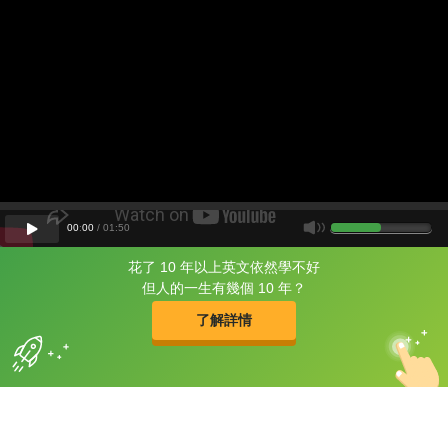
00
:
00
/
01
:
50
花了 10 年以上英文依然學不好
片尾有
攻其不背
但人的一生有幾個 10 年？
的品牌故事
了解詳情