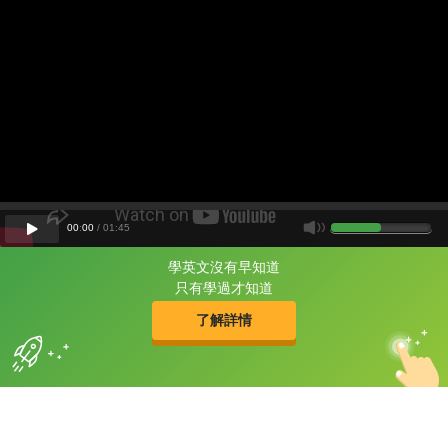
00
:
00
/
01
:
45
學英文沒有早知道
片尾有
攻其不背
只有學過才知道
的品牌故事
了解詳情