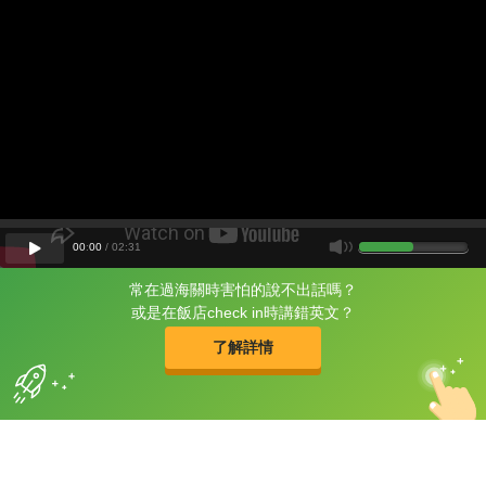
00
:
00
/
02
:
31
常在過海關時害怕的說不出話嗎？
片尾有
攻其不背
或是在飯店check in時講錯英文？
的品牌故事
了解詳情