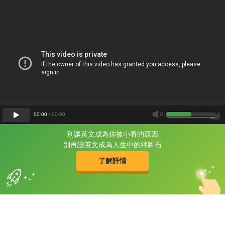
00
:
00
/
00
:
00
別讓英文成為你被小看的原因
片尾有
攻其不背
別再讓英文成為人生中的絆腳石
的品牌故事
了解詳情