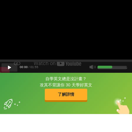
00
:
00
/
01
:
55
自學英文總是沒計畫？
片尾有
攻其不背
攻其不背讓你 30 天學好英文
的品牌故事
了解詳情