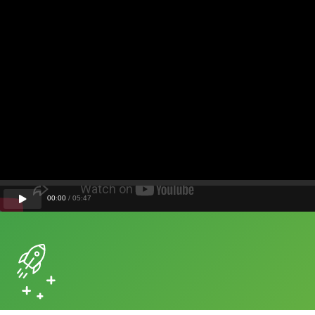
00
:
00
/
05
:
47