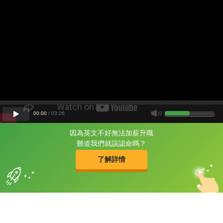
00
:
00
/
03
:
26
因為英文不好無法加薪升職
片尾有
攻其不背
難道我們就該認命嗎？
的品牌故事
了解詳情