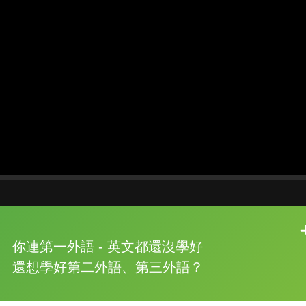
片尾有
攻其不背
你連第一外語 - 英文都還沒學好
的品牌故事
還想學好第二外語、第三外語？