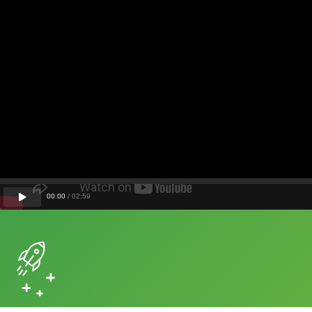
00
:
00
/
02
:
59