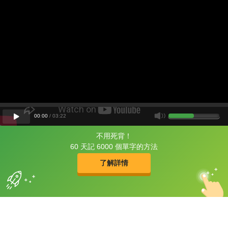
00
:
00
/
03
:
22
不用死背！
片尾有
攻其不背
60 天記 6000 個單字的方法
的品牌故事
了解詳情