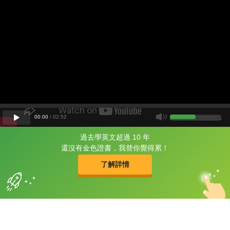
00
:
00
/
02
:
52
過去學英文超過 10 年
片尾有
攻其不背
還沒有金色證書，我替你覺得累！
的品牌故事
了解詳情