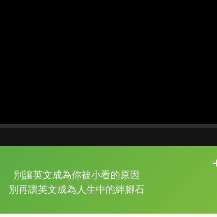
片尾有
攻其不背
別讓英文成為你被小看的原因
的品牌故事
別再讓英文成為人生中的絆腳石