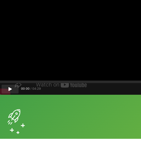
00
:
00
/
04
:
29