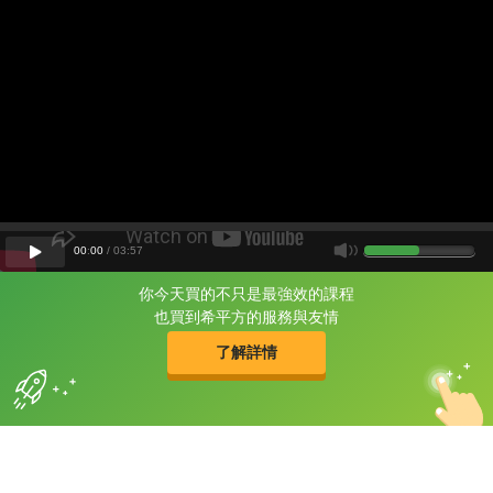
00
:
00
/
03
:
57
你今天買的不只是最強效的課程
片尾有
攻其不背
也買到希平方的服務與友情
的品牌故事
了解詳情