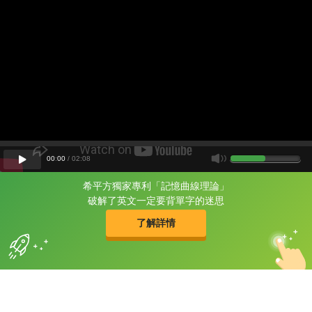
00
:
00
/
02
:
08
希平方獨家專利「記憶曲線理論」
片尾有
攻其不背
破解了英文一定要背單字的迷思
的品牌故事
了解詳情