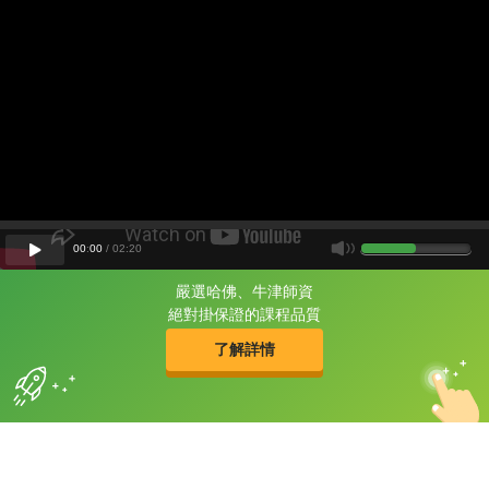
00
:
00
/
02
:
20
嚴選哈佛、牛津師資
片尾有
攻其不背
絕對掛保證的課程品質
的品牌故事
了解詳情