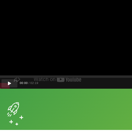
00
:
00
/
02
:
19