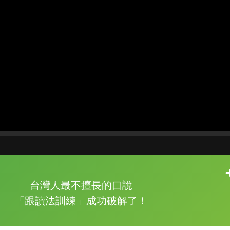
片尾有
攻其不背
台灣人最不擅長的口說
的品牌故事
「跟讀法訓練」成功破解了！