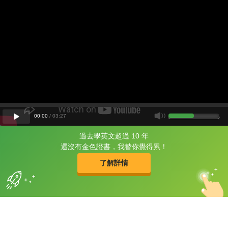
00
:
00
/
03
:
27
過去學英文超過 10 年
片尾有
攻其不背
還沒有金色證書，我替你覺得累！
的品牌故事
了解詳情