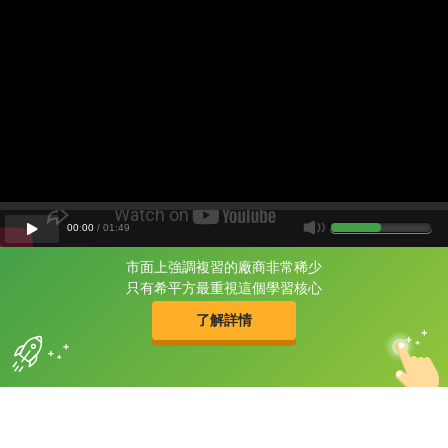
00
:
00
/
01
:
49
市面上強調複習的廠商非常稀少
片尾有
攻其不背
只有希平方最重視這個學習核心
的品牌故事
了解詳情