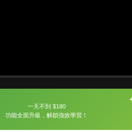
片尾有
攻其不背
一天不到 $180
的品牌故事
功能全面升級，解鎖強效學習！