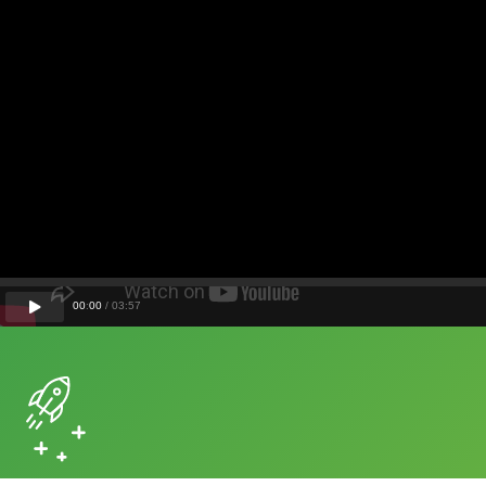
00
:
00
/
03
:
57