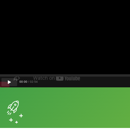
00
:
00
/
02
:
54