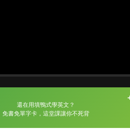
片尾有
攻其不背
還在用填鴨式學英文？
的品牌故事
免書免單字卡，這堂課讓你不死背