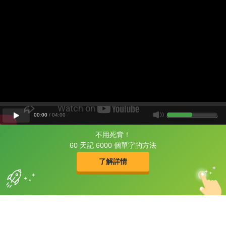
00
:
00
/
04
:
00
不用死背！
片尾有
攻其不背
60 天記 6000 個單字的方法
的品牌故事
了解詳情