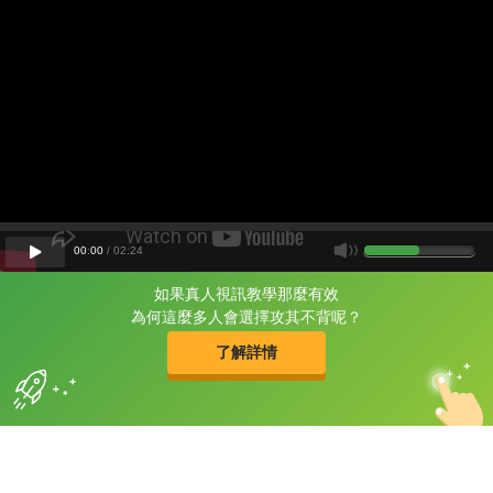
00
:
00
/
02
:
24
如果真人視訊教學那麼有效
片尾有
攻其不背
為何這麼多人會選擇攻其不背呢？
的品牌故事
了解詳情